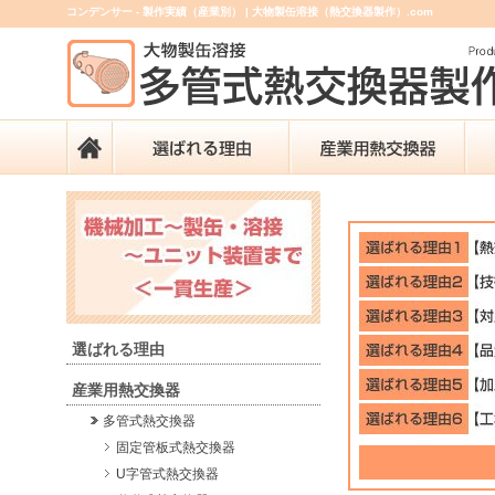
コンデンサー - 製作実績（産業別） | 大物製缶溶接（熱交換器製作）.com
選ばれる理由
産業用熱交換器
多管式熱交換器
固定管板式熱交換器
U字管式熱交換器