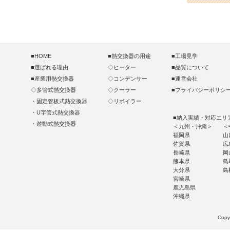
■HOME
■熱交換器の用途
■工場見学
■選ばれる理由
◇ヒーター
■品質について
■産業用熱交換器
◇コンデンサー
■運営会社
◇多管式熱交換器
◇クーラー
■プライバシーポリシ
・
固定管板式熱交換器
◇リボイラー
・
U字管式熱交換器
■納入実績・対応エリ
・
遊動式熱交換器
＜九州・沖縄＞
＜
福岡県
山
佐賀県
広
長崎県
岡
熊本県
鳥
大分県
島
宮崎県
鹿児島県
沖縄県
Copy