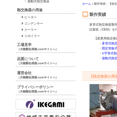
遊動式熱交換器
ホーム
> 製作実績：【熱
熱交換器の用途
製作実績
ヒーター
コンデンサー
多管式熱交換器製作
託製造（OEM）を
クーラー
リボイラー
【産業用熱交換
・
多管式熱
工場見学
・
固定管板
（大物製缶溶接.comサイトへ）
・
U字管式
・
遊動式熱
品質について
（大物製缶溶接.comサイトへ）
運営会社
【熱交換器の用
（大物製缶溶接.comサイトへ）
プライバシーポリシー
（大物製缶溶接.comサイトへ）