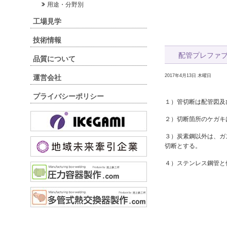
用途・分野別
工場見学
技術情報
配管プレファ
品質について
2017年4月13日 木曜日
運営会社
プライバシーポリシー
１）管切断は配管図及
２）切断箇所のケガキ
３）炭素鋼以外は、ガ
切断とする。
４）ステンレス鋼管と