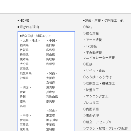
■HOME
■製缶・溶接・切削加工 他
■選ばれる理由
◇製缶
◇接合溶接
■納入実績・対応エリア
・アーク溶接
＜九州・沖縄＞
＜中国＞
福岡県
山口県
・Tig溶接
佐賀県
広島県
・半自動溶接
長崎県
岡山県
マニピュレーター溶接
熊本県
鳥取県
大分県
島根県
◇圧接
宮崎県
・リベット止め
鹿児島県
＜関西＞
◇ろう接：ろう付け
沖縄県
大阪府
京都府
◇切削加工・機械加工
＜四国＞
滋賀県
・旋盤加工
愛媛
兵庫県
・マシニング加工
香川
和歌山県
徳島
奈良県
プレス加工
高知
◇内面研磨
＜関東＞
＜中部＞
東京都
◇表面処理
愛知県
神奈川県
◇組立・アセンブリ
三重県
千葉県
◇プラント配管・プレハブ配管
岐阜県
茨城県