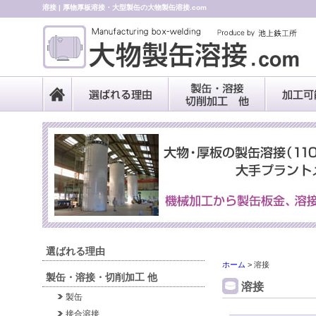
溶接 | 厚物厚板溶接・大型製缶の大物製缶溶接.com
選ばれる理由
ホーム
>
溶接
製缶・溶接・切削加工 他
溶接
製缶
接合溶接