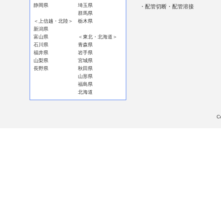
静岡県
埼玉県
・配管切断・配管溶接
群馬県
＜上信越・北陸＞
栃木県
新潟県
富山県
＜東北・北海道＞
石川県
青森県
福井県
岩手県
山梨県
宮城県
長野県
秋田県
山形県
福島県
北海道
C