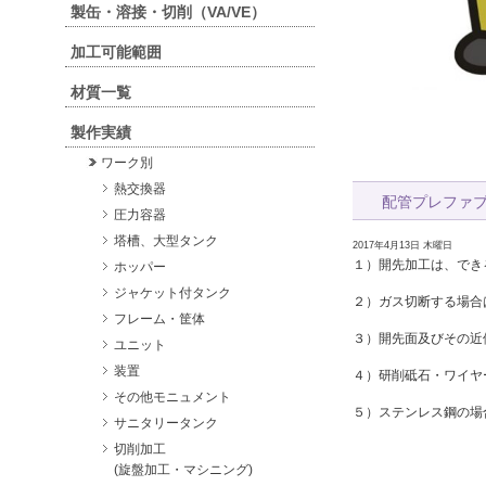
製缶・溶接・切削（VA/VE）
加工可能範囲
材質一覧
製作実績
ワーク別
熱交換器
配管プレファ
圧力容器
塔槽、大型タンク
2017年4月13日 木曜日
１）開先加工は、でき
ホッパー
ジャケット付タンク
２）ガス切断する場合
フレーム・筐体
３）開先面及びその近
ユニット
装置
４）研削砥石・ワイヤ
その他モニュメント
５）ステンレス鋼の場
サニタリータンク
切削加工
(旋盤加工・マシニング)