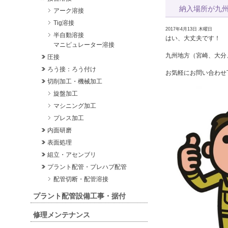
納入場所が九
アーク溶接
Tig溶接
2017年4月13日 木曜日
半自動溶接
はい、大丈夫です！
マニピュレーター溶接
九州地方（宮崎、大分
圧接
ろう接：ろう付け
お気軽にお問い合わせ
切削加工・機械加工
旋盤加工
マシニング加工
プレス加工
内面研磨
表面処理
組立・アセンブリ
プラント配管・プレハブ配管
配管切断・配管溶接
プラント配管設備工事・据付
修理メンテナンス