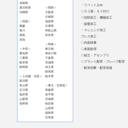
宮崎県
・リベット止め
鹿児島県
＜関西＞
◇ろう接：ろう付け
沖縄県
大阪府
京都府
◇切削加工・機械加工
＜四国＞
滋賀県
・旋盤加工
愛媛
兵庫県
・マシニング加工
香川
和歌山県
徳島
奈良県
プレス加工
高知
◇内面研磨
＜関東＞
＜中部＞
東京都
◇表面処理
愛知県
神奈川県
◇組立・アセンブリ
三重県
千葉県
◇プラント配管・プレハブ配管
岐阜県
茨城県
静岡県
埼玉県
・配管切断・配管溶接
群馬県
＜上信越・北陸＞
栃木県
新潟県
富山県
＜東北・北海道＞
石川県
青森県
福井県
岩手県
山梨県
宮城県
長野県
秋田県
山形県
福島県
北海道