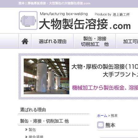
熊本 | 厚物厚板溶接・大型製缶の大物製缶溶接.com
選ばれる理由
ホーム
>
熊本
製缶・溶接・切削加工 他
熊本
製缶
接合溶接