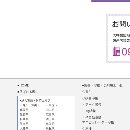
■HOME
■製缶・溶接・切削加工 他
■選ばれる理由
◇製缶
◇接合溶接
■納入実績・対応エリア
・アーク溶接
＜九州・沖縄＞
＜中国＞
福岡県
山口県
・Tig溶接
佐賀県
広島県
・半自動溶接
長崎県
岡山県
マニピュレーター溶接
熊本県
鳥取県
大分県
島根県
◇圧接