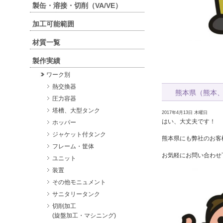
製缶・溶接・切削（VA/VE）
加工可能範囲
材質一覧
製作実績
ワーク別
熱交換器
熊本県（熊本
圧力容器
塔槽、大型タンク
2017年4月13日 木曜日
はい、大丈夫です！
ホッパー
ジャケット付タンク
熊本県にも弊社のお客
フレーム・筐体
お気軽にお問い合わせ
ユニット
装置
その他モニュメント
サニタリータンク
切削加工
(旋盤加工・マシニング)