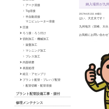
納入場所が九
アーク溶接
Tig溶接
2017年4月13日 木曜日
半自動溶接
はい、大丈夫です！
マニピュレーター溶接
九州地方（宮崎、大分
圧接
ろう接：ろう付け
お気軽にお問い合わせ
切削加工・機械加工
旋盤加工
マシニング加工
プレス加工
内面研磨
表面処理
組立・アセンブリ
プラント配管・プレハブ配管
配管切断・配管溶接
プラント配管設備工事・据付
修理メンテナンス