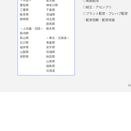
＜中部＞
東京都
◇表面処理
愛知県
神奈川県
◇組立・アセンブリ
三重県
千葉県
◇プラント配管・プレハブ配管
岐阜県
茨城県
静岡県
埼玉県
・配管切断・配管溶接
群馬県
＜上信越・北陸＞
栃木県
新潟県
富山県
＜東北・北海道＞
石川県
青森県
福井県
岩手県
山梨県
宮城県
長野県
秋田県
山形県
福島県
北海道
C