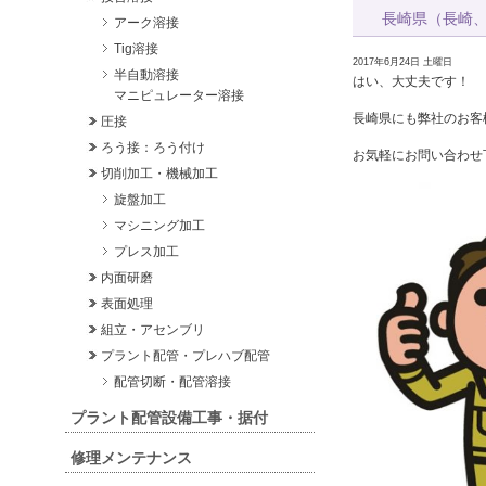
長崎県（長崎
アーク溶接
Tig溶接
2017年6月24日 土曜日
半自動溶接
はい、大丈夫です！
マニピュレーター溶接
長崎県にも弊社のお客
圧接
ろう接：ろう付け
お気軽にお問い合わせ
切削加工・機械加工
旋盤加工
マシニング加工
プレス加工
内面研磨
表面処理
組立・アセンブリ
プラント配管・プレハブ配管
配管切断・配管溶接
プラント配管設備工事・据付
修理メンテナンス