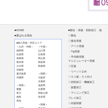
■HOME
■製缶・溶接・切削加工 他
■選ばれる理由
◇製缶
◇接合溶接
■納入実績・対応エリア
・アーク溶接
＜九州・沖縄＞
＜中国＞
福岡県
山口県
・Tig溶接
佐賀県
広島県
・半自動溶接
長崎県
岡山県
マニピュレーター溶接
熊本県
鳥取県
大分県
島根県
◇圧接
宮崎県
・リベット止め
鹿児島県
＜関西＞
◇ろう接：ろう付け
沖縄県
大阪府
京都府
◇切削加工・機械加工
＜四国＞
滋賀県
・旋盤加工
愛媛
兵庫県
・マシニング加工
香川
和歌山県
徳島
奈良県
プレス加工
高知
◇内面研磨
＜関東＞