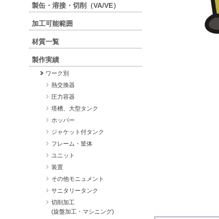
製缶・溶接・切削（VA/VE）
加工可能範囲
材質一覧
製作実績
ワーク別
熱交換器
圧力容器
塔槽、大型タンク
ホッパー
ジャケット付タンク
フレーム・筐体
ユニット
装置
その他モニュメント
サニタリータンク
切削加工
(旋盤加工・マシニング)