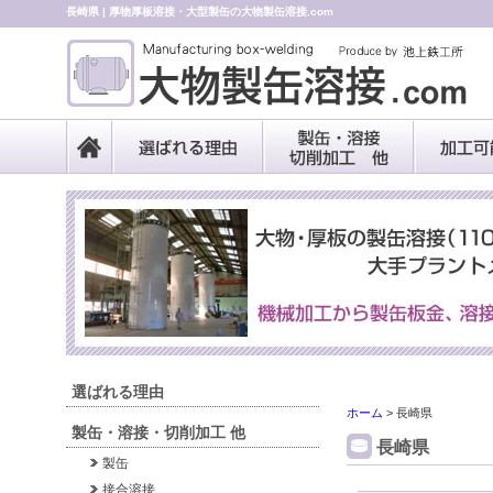
長崎県 | 厚物厚板溶接・大型製缶の大物製缶溶接.com
選ばれる理由
ホーム
>
長崎県
製缶・溶接・切削加工 他
長崎県
製缶
接合溶接