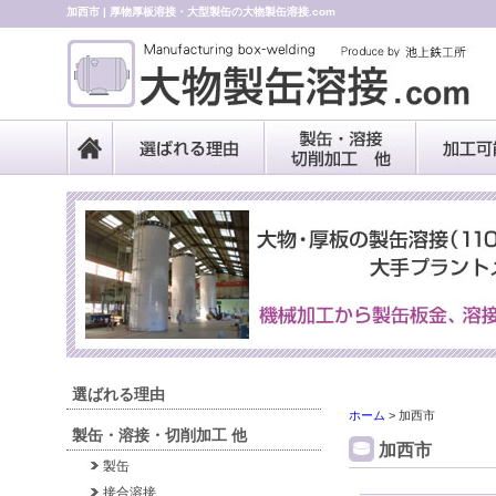
加西市 | 厚物厚板溶接・大型製缶の大物製缶溶接.com
選ばれる理由
ホーム
>
加西市
製缶・溶接・切削加工 他
加西市
製缶
接合溶接