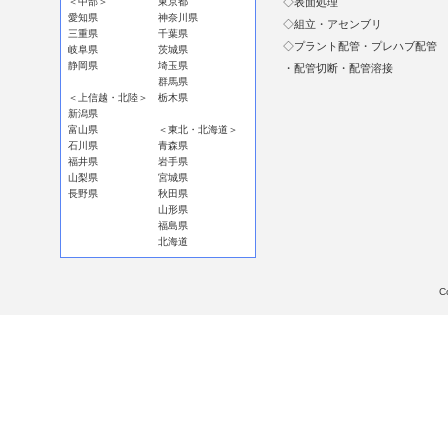
＜中部＞
東京都
◇表面処理
愛知県
神奈川県
◇組立・アセンブリ
三重県
千葉県
◇プラント配管・プレハブ配管
岐阜県
茨城県
静岡県
埼玉県
・配管切断・配管溶接
群馬県
＜上信越・北陸＞
栃木県
新潟県
富山県
＜東北・北海道＞
石川県
青森県
福井県
岩手県
山梨県
宮城県
長野県
秋田県
山形県
福島県
北海道
C