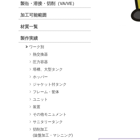
製缶・溶接・切削（VA/VE）
加工可能範囲
材質一覧
製作実績
ワーク別
熱交換器
圧力容器
塔槽、大型タンク
ホッパー
ジャケット付タンク
フレーム・筐体
ユニット
装置
その他モニュメント
サニタリータンク
切削加工
(旋盤加工・マシニング)