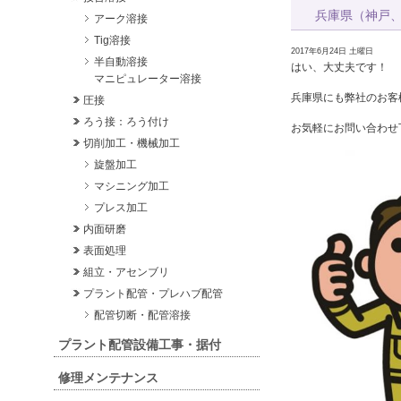
兵庫県（神戸
アーク溶接
Tig溶接
2017年6月24日 土曜日
半自動溶接
はい、大丈夫です！
マニピュレーター溶接
兵庫県にも弊社のお客
圧接
ろう接：ろう付け
お気軽にお問い合わせ
切削加工・機械加工
旋盤加工
マシニング加工
プレス加工
内面研磨
表面処理
組立・アセンブリ
プラント配管・プレハブ配管
配管切断・配管溶接
プラント配管設備工事・据付
修理メンテナンス