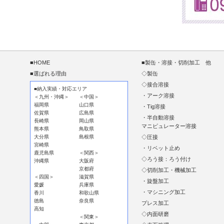
■HOME
■製缶・溶接・切削加工 他
■選ばれる理由
◇製缶
◇接合溶接
■納入実績・対応エリア
・アーク溶接
＜九州・沖縄＞
＜中国＞
福岡県
山口県
・Tig溶接
佐賀県
広島県
・半自動溶接
長崎県
岡山県
マニピュレーター溶接
熊本県
鳥取県
大分県
島根県
◇圧接
宮崎県
・リベット止め
鹿児島県
＜関西＞
◇ろう接：ろう付け
沖縄県
大阪府
京都府
◇切削加工・機械加工
＜四国＞
滋賀県
・旋盤加工
愛媛
兵庫県
・マシニング加工
香川
和歌山県
徳島
奈良県
プレス加工
高知
◇内面研磨
＜関東＞