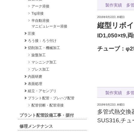
製作実績 多管
アーク溶接
Tig溶接
2016年9月22日 木曜日
半自動溶接
縦型リボイ
マニピュレーター溶接
圧接
ID1,050×t9
ろう接：ろう付け
チューブ：φ25.
切削加工・機械加工
旋盤加工
マシニング加工
プレス加工
内面研磨
表面処理
組立・アセンブリ
製作実績 多
プラント配管・プレハブ配管
配管切断・配管溶接
2016年9月22日 木曜日
多管式熱交換器,
プラント配管設備工事・据付
SUS316,チュー
修理メンテナンス