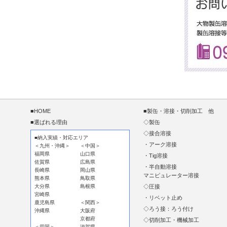
■HOME
■製缶・溶接・切削加工 他
■選ばれる理由
◇製缶
◇接合溶接
■納入実績・対応エリア
・アーク溶接
＜九州・沖縄＞
＜中国＞
福岡県
山口県
・Tig溶接
佐賀県
広島県
・半自動溶接
長崎県
岡山県
マニピュレーター溶接
熊本県
鳥取県
大分県
島根県
◇圧接
宮崎県
・リベット止め
鹿児島県
＜関西＞
◇ろう接：ろう付け
沖縄県
大阪府
京都府
◇切削加工・機械加工
＜四国＞
滋賀県