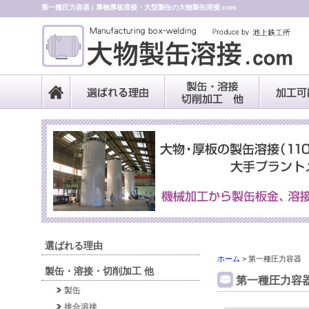
第一種圧力容器 | 厚物厚板溶接・大型製缶の大物製缶溶接.com
選ばれる理由
ホーム
>
第一種圧力容器
製缶・溶接・切削加工 他
第一種圧力容
製缶
接合溶接