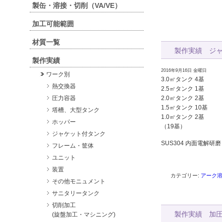
製缶・溶接・切削（VA/VE）
加工可能範囲
材質一覧
製作実績 ジ
製作実績
2016年9月16日 金曜日
ワーク別
3.0㎥タンク 4基
熱交換器
2.5㎥タンク 1基
圧力容器
2.0㎥タンク 2基
1.5㎥タンク 10基
塔槽、大型タンク
1.0㎥タンク 2基
ホッパー
（19基）
ジャケット付タンク
SUS304 内面電解研磨
フレーム・筐体
ユニット
装置
カテゴリー:
アーク
その他モニュメント
サニタリータンク
切削加工
製作実績 加
(旋盤加工・マシニング)